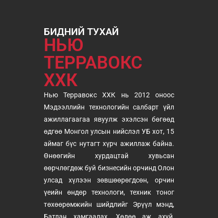
БИДНИЙ ТУХАЙ
НЬЮ
ТЕРРАВОКС
ХХК
Нью Терравокс ХХК нь 2012 оноос
Мэдээллийн технологийн салбарт үйл
ажиллагаагаа явуулж эхэлсэн бөгөөд
өдгөө Монгол улсын нийслэл УБ хот, 15
аймаг бүс нутагт хүрч ажиллаж байна.
Өнөөгийн хурдацтай хувьсан
өөрчлөгдөж буй бизнесийн орчинд Олон
улсад хүлээн зөвшөөрөгдсөн, орчин
үеийн өндөр технологи, техник тоног
төхөөрөмжийн шийдлийг Эрүүл мэнд,
Батлан хамгаалах, Хөдөө аж ахуй,