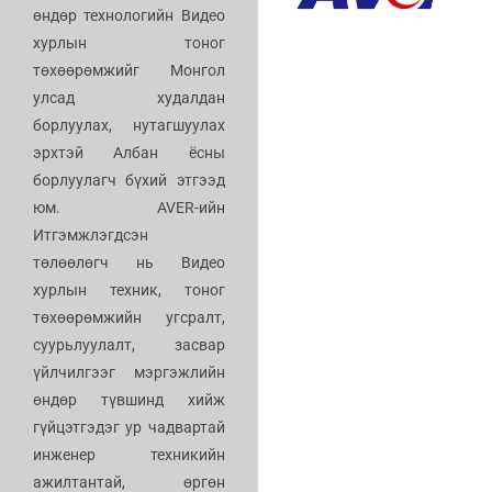
өндөр технологийн Видео
хурлын тоног
төхөөрөмжийг Монгол
улсад худалдан
борлуулах, нутагшуулах
эрхтэй Албан ёсны
борлуулагч бүхий этгээд
юм. AVER-ийн
Итгэмжлэгдсэн
төлөөлөгч нь Видео
хурлын техник, тоног
төхөөрөмжийн угсралт,
суурьлуулалт, засвар
үйлчилгээг мэргэжлийн
өндөр түвшинд хийж
гүйцэтгэдэг ур чадвартай
инженер техникийн
ажилтантай, өргөн