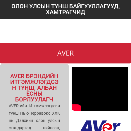
ОЛОН УЛСЫН ТҮНШ БАЙГУУЛЛАГУУД,
ХАМТРАГЧИД
AVER
AVER БРЭНДИЙН
ИТГЭМЖЛЭГДСЭ
Н ТҮНШ, АЛБАН
ЁСНЫ
БОРЛУУЛАГЧ
AVER-ийн Итгэмжлэгдсэн
түнш Нью Терравокс ХХК
нь Дэлхийн олон улсын
стандартад нийцсэн,