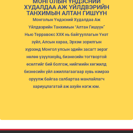
МОНГОЛЫН ҮНДЭСНИЙ
ХУДАЛДАА АЖ ҮЙЛДВЭРИЙН
ТАНХИМЫН АЛТАН ГИШҮҮН
Монголын Үндэсний Худалдаа Аж
Үйлдвэрийн Танхимын “Алтан Гишүүн”
Нью Терравокс ХХК нь байгууллагын Үнэт
зүйл, Алсын хараа, Эрхэм зорилгын
хүрээнд Монгол улсын эдийн засагт эерэг
нөлөө үзүүлэхүйц, бизнесийн тогтвортой
өсөлтийг бий болгож, нийгмийн хөгжилд
бизнесийн үйл ажиллагаагаар хувь нэмрээ
оруулж байгаа салбартаа манлайлагч
хариуцлагатай аж ахуйн нэгж юм.