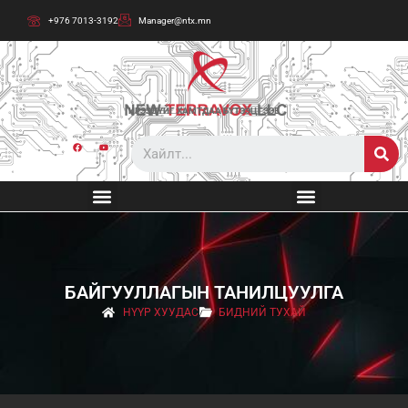
+976 7013-3192
Manager@ntx.mn
ИРЭЭДҮЙГ ХАМТДАА БҮТЭЭЦГЭЭЕ
БАЙГУУЛЛАГЫН ТАНИЛЦУУЛГА
НҮҮР ХУУДАС
БИДНИЙ ТУХАЙ