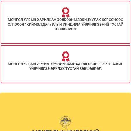
МОНГОЛ УЛСЫН ХАРИЛЦАА ХОЛБООНЫ ЗОХИЦУУЛАХ ХОРООНООС
ОЛГОСОН “ХИЙМЭЛ ДАГУУЛЫН ИРИДИУМ ҮЙЛЧИЛГЭЭНИЙ ТУСГАЙ
ЗӨВШӨӨРӨЛ”
МОНГОЛ УЛСЫН ЭРЧИМ ХҮЧНИЙ ЯАМНАА ОЛГОСОН “ТЗ-2.1” АЖИЛ
ҮЙЛЧИЛГЭЭ ЭРХЛЭХ ТУСГАЙ ЗӨВШӨӨРӨЛ.​