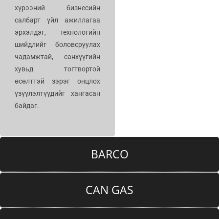
хүрээний бизнесийн
салбарт үйл ажиллагаа
эрхэлдэг, технологийн
шийдлийг боловсруулах
чадамжтай, санхүүгийн
хувьд тогтвортой
өсөлттэй зэрэг онцлох
үзүүлэлтүүдийг хангасан
байдаг.
BARCO
CAN GAS