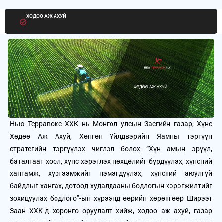
ХӨДӨӨ АЖ АХУЙ
Нью Терравокс ХХК нь Монгол улсын Засгийн газар, Хүнс
Хөдөө Аж Ахуй, Хөнгөн Үйлдвэрийн Яамны тэргүүн
стратегийн тэргүүлэх чиглэл болох “Хүн амын эрүүл,
баталгаат хоол, хүнс хэрэглэх нөхцөлийг бүрдүүлэх, хүнсний
хангамж, хүртээмжийг нэмэгдүүлэх, хүнсний аюулгүй
байдлыг хангах, дотоод худалдааны бодлогын хэрэгжилтийг
зохицуулах бодлого”-ын хүрээнд өөрийн хөрөнгөөр Ширээт
Заан ХХК-д хөрөнгө оруулалт хийж, хөдөө аж ахуй, газар