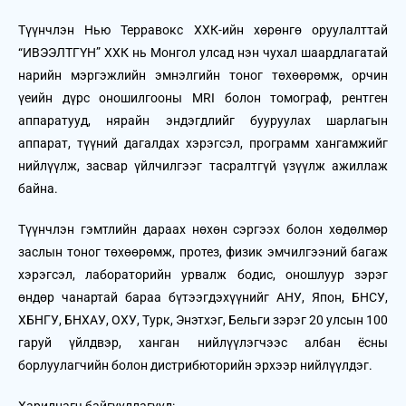
Түүнчлэн Нью Терравокс ХХК-ийн хөрөнгө оруулалттай
“ИВЭЭЛТГҮН” ХХК нь Монгол улсад нэн чухал шаардлагатай
нарийн мэргэжлийн эмнэлгийн тоног төхөөрөмж, орчин
үеийн дүрс оношилгооны MRI болон томограф, рентген
аппаратууд, нярайн эндэгдлийг бууруулах шарлагын
аппарат, түүний дагалдах хэрэгсэл, программ хангамжийг
нийлүүлж, засвар үйлчилгээг тасралтгүй үзүүлж ажиллаж
байна.
Түүнчлэн гэмтлийн дараах нөхөн сэргээх болон хөдөлмөр
заслын тоног төхөөрөмж, протез, физик эмчилгээний багаж
хэрэгсэл, лабораторийн урвалж бодис, оношлуур зэрэг
өндөр чанартай бараа бүтээгдэхүүнийг АНУ, Япон, БНСУ,
ХБНГУ, БНХАУ, ОХУ, Турк, Энэтхэг, Бельги зэрэг 20 улсын 100
гаруй үйлдвэр, ханган нийлүүлэгчээс албан ёсны
борлуулагчийн болон дистрибюторийн эрхээр нийлүүлдэг.