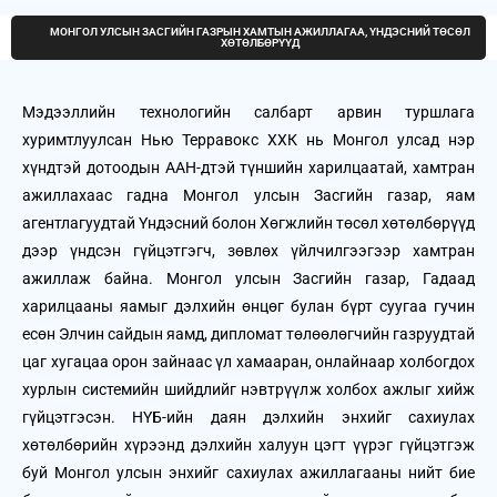
МОНГОЛ УЛСЫН ЗАСГИЙН ГАЗРЫН ХАМТЫН АЖИЛЛАГАА, ҮНДЭСНИЙ ТӨСӨЛ
ХӨТӨЛБӨРҮҮД
Мэдээллийн технологийн салбарт арвин туршлага
хуримтлуулсан Нью Терравокс ХХК нь Монгол улсад нэр
хүндтэй дотоодын ААН-дтэй түншийн харилцаатай, хамтран
ажиллахаас гадна Монгол улсын Засгийн газар, яам
агентлагуудтай Үндэсний болон Хөгжлийн төсөл хөтөлбөрүүд
дээр үндсэн гүйцэтгэгч, зөвлөх үйлчилгээгээр хамтран
ажиллаж байна. Монгол улсын Засгийн газар, Гадаад
харилцааны яамыг дэлхийн өнцөг булан бүрт суугаа гучин
есөн Элчин сайдын яамд, дипломат төлөөлөгчийн газруудтай
цаг хугацаа орон зайнаас үл хамааран, онлайнаар холбогдох
хурлын системийн шийдлийг нэвтрүүлж холбох ажлыг хийж
гүйцэтгэсэн. НҮБ-ийн даян дэлхийн энхийг сахиулах
хөтөлбөрийн хүрээнд дэлхийн халуун цэгт үүрэг гүйцэтгэж
буй Монгол улсын энхийг сахиулах ажиллагааны нийт бие