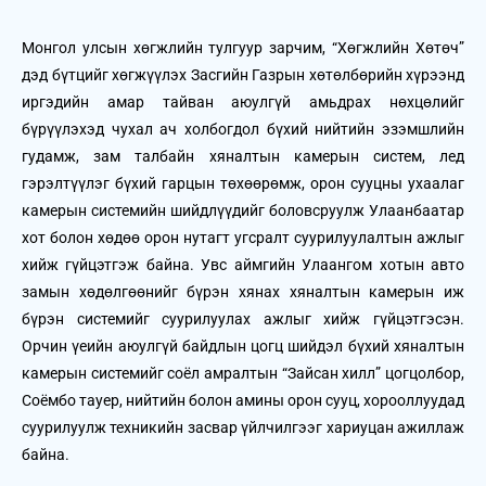
Монгол улсын хөгжлийн тулгуур зарчим, “Хөгжлийн Хөтөч”
дэд бүтцийг хөгжүүлэх Засгийн Газрын хөтөлбөрийн хүрээнд
иргэдийн амар тайван аюулгүй амьдрах нөхцөлийг
бүрүүлэхэд чухал ач холбогдол бүхий нийтийн эзэмшлийн
гудамж, зам талбайн хяналтын камерын систем, лед
гэрэлтүүлэг бүхий гарцын төхөөрөмж, орон сууцны ухаалаг
камерын системийн шийдлүүдийг боловсруулж Улаанбаатар
хот болон хөдөө орон нутагт угсралт суурилуулалтын ажлыг
хийж гүйцэтгэж байна. Увс аймгийн Улаангом хотын авто
замын хөдөлгөөнийг бүрэн хянах хяналтын камерын иж
бүрэн системийг суурилуулах ажлыг хийж гүйцэтгэсэн.
Орчин үеийн аюулгүй байдлын цогц шийдэл бүхий хяналтын
камерын системийг соёл амралтын “Зайсан хилл” цогцолбор,
Соёмбо тауер, нийтийн болон амины орон сууц, хорооллуудад
суурилуулж техникийн засвар үйлчилгээг хариуцан ажиллаж
байна.