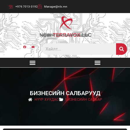
+976 7013-3192
Manager@ntx.mn
ИРЭЭДҮЙГ ХАМТДАА БҮТЭЭЦГЭЭЕ
БИЗНЕСИЙН САЛБАРУУД
НҮҮР ХУУДАС
БИЗНЕСИЙН САЛБАР