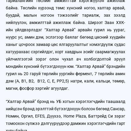
тариалангийн төслийг амжилттай хэрэгжүүлэн ажиллаж
байна. Төслийн хүрээнд төмс хүнсний ногоо, халтар арвай,
буудай, малын ногоон тэжээлийг тариалж, зах зээлд
нийлүүлэн, амжилттай ажиллаж байна. Ширээт Заан ХХК-
ийн үйлдвэрлэдэг “Халтар Арвай” арвайн гурил нь уураг,
нүүрс ус, амин дэм, эслэгээр баялаг бөгөөд цөсний хүүдийн
ханыг цочроох замаар цөс ялгаруулалтыг нэмэгдүүлж судас
хатуурахаас сэргийлдэг, хорт хавдрын эсийг саармагжуулах
үйлчилгээтэй зэрэг олон чухал ач холбогдолтой эрүүл
мэндийн хүнсний бүтээгдэхүүн юм. “Халтар Арвай” брэндийн
гурил нь 20 гаруй төрлийн уургийн фермент, 7 төрлийн амин
дэм (A, B1, В2, B12, C, E, РР2,5) натри, кали, кальци, төмөр,
магни, фосфор зэргийг агуулдаг.
“Халтар Арвай” брэнд нь УБ хотын хэрэглэгчдийн таашаалд
нийцсэн брэнд эрэлттэй бүтээгдэхүүн болсон бөгөөд Сансар,
Номин, Оргил, EFES, Дүүхээ, Home Plaza, Баттрейд Си зэрэг
томоохон сүлжээ дэлгүүрүүдээр дамжин хэрэглэгчдийн гарт
хүрч байна.