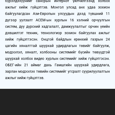
бүрэлдэхүүнийг сансрын интернэт үйлчилгээнд холбох
ажлыг хийж гүйцэтгэв. Монгол улсад анх удаа зохион
байгуулагдсан Ази-Европын улсуудын дээд түвшний 11
дүгээр уулзалт АСЕМ-ын хурлын 16 хэлний орчуулгын
систем, дуу дүрсний хадгалалт, дамжуулалтыг орчин үеийн
дэвшилтэт техник, технологиор зохион байгуулах ажлыг
хийж гүйцэтгэсэн. Онцгой байдлын ерөнхий газрын 24
цагийн хяналттай шуурхай удирдлагын төвийг байгуулж,
мэдээлэл, хяналт, холбооны системийг бүсийн төвүүдтэй
шуурхай холбох видео хурлын системийг хийж гүйцэтгэсэн.
ОБЕГ-ийн 21 аймаг дахь Гамшгийн шуурхай удирдлага,
зарлан мэдээлэх төвийн системийг угсралт суурилуулалтын
ажлыг хийж гүйцэтгэв.