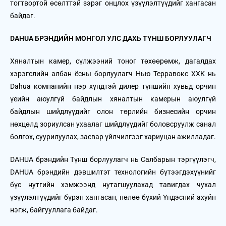
тогтвортой өсөлттэй зэрэг онцлох үзүүлэлтүүдийг хангасан
байдаг.
DAHUA БРЭНДИЙН МОНГОЛ УЛС ДАХЬ ТҮНШ БОРЛУУЛАГЧ
Хяналтын камер, сүлжээний тоног төхөөрөмж, дагалдах
хэрэгслийн албан ёсны борлуулагч Нью Терравокс ХХК нь
Dahua компанийн нэр хүндтэй дилер түншийн хувьд орчин
үеийн аюулгүй байдлын хяналтын камерын аюулгүй
байдлын шийдлүүдийг олон төрлийн бизнесийн орчин
нөхцөлд зориулсан ухаалаг шийдлүүдийг боловсруулж санал
болгох, суурилуулах, засвар үйлчилгээг хариуцан ажилладаг.
DAHUA брэндийн Түнш борлуулагч нь Салбарын тэргүүлэгч,
DAHUA брэндийн дэвшилтэт технологийн бүтээгдэхүүнийг
бүс нутгийн хэмжээнд нутагшуулахад тавигдах чухал
үзүүлэлтүүдийг бүрэн хангасан, нөлөө бүхий Үндэсний ахуйн
нэгж, байгууллага байдаг.