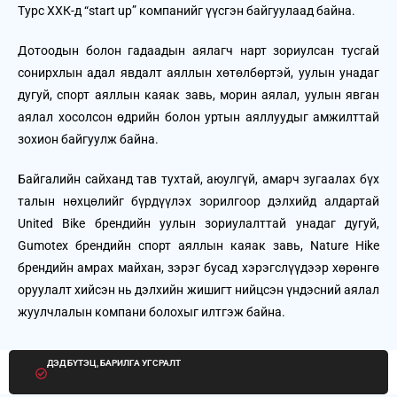
Турс ХХК-д “start up” компанийг үүсгэн байгуулаад байна.
Дотоодын болон гадаадын аялагч нарт зориулсан тусгай
сонирхлын адал явдалт аяллын хөтөлбөртэй, уулын унадаг
дугуй, спорт аяллын каяак завь, морин аялал, уулын явган
аялал хосолсон өдрийн болон уртын аяллуудыг амжилттай
зохион байгуулж байна.
Байгалийн сайханд тав тухтай, аюулгүй, амарч зугаалах бүх
талын нөхцөлийг бүрдүүлэх зорилгоор дэлхийд алдартай
United Bike брендийн уулын зориулалттай унадаг дугуй,
Gumotex брендийн спорт аяллын каяак завь, Nature Hike
брендийн амрах майхан, зэрэг бусад хэрэгслүүдээр хөрөнгө
оруулалт хийсэн нь дэлхийн жишигт нийцсэн үндэсний аялал
жуулчлалын компани болохыг илтгэж байна.
ДЭД БҮТЭЦ, БАРИЛГА УГСРАЛТ