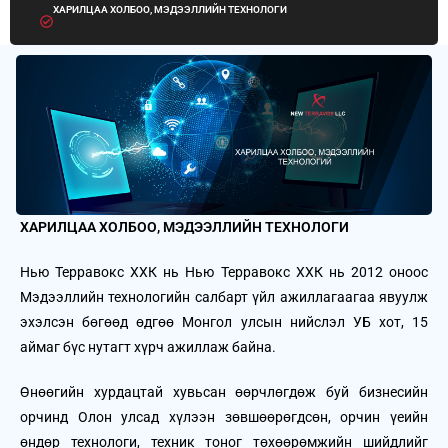
ХАРИЛЦАА ХОЛБОО, МЭДЭЭЛЛИЙН ТЕХНОЛОГИ
ХАРИЛЦАА ХОЛБОО, МЭДЭЭЛЛИЙН ТЕХНОЛОГИ
Нью Терравокс ХХК нь Нью Терравокс ХХК нь 2012 оноос
Мэдээллийн технологийн салбарт үйл ажиллагаагаа явуулж
эхэлсэн бөгөөд өдгөө Монгол улсын нийслэл УБ хот, 15
аймаг бүс нутагт хүрч ажиллаж байна.
Өнөөгийн хурдацтай хувьсан өөрчлөгдөж буй бизнесийн
орчинд Олон улсад хүлээн зөвшөөрөгдсөн, орчин үеийн
өндөр технологи, техник тоног төхөөрөмжийн шийдлийг