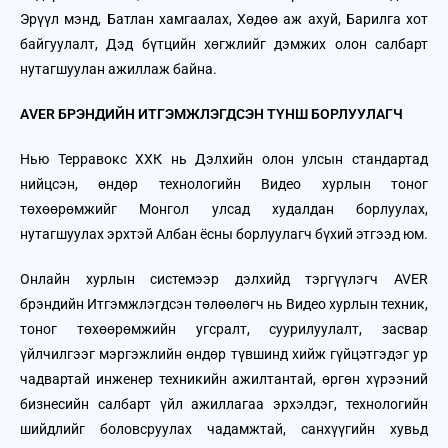
Эрүүл мэнд, Батлан хамгаалах, Хөдөө аж ахуй, Барилга хот
байгуулалт, Дэд бүтцийн хөгжлийг дэмжих олон салбарт
нутагшуулан ажиллаж байна.
АVER БРЭНДИЙН ИТГЭМЖЛЭГДСЭН ТҮНШ БОРЛУУЛАГЧ
Нью Терравокс ХХК нь Дэлхийн олон улсын стандартад
нийцсэн, өндөр технологийн Видео хурлын тоног
төхөөрөмжийг Монгол улсад худалдан борлуулах,
нутагшуулах эрхтэй Албан ёсны борлуулагч бүхий этгээд юм.
Онлайн хурлын системээр дэлхийд тэргүүлэгч AVER
брэндийн Итгэмжлэгдсэн төлөөлөгч нь Видео хурлын техник,
тоног төхөөрөмжийн угсралт, суурилуулалт, засвар
үйлчилгээг мэргэжлийн өндөр түвшинд хийж гүйцэтгэдэг ур
чадвартай инженер техникийн ажилтантай, өргөн хүрээний
бизнесийн салбарт үйл ажиллагаа эрхэлдэг, технологийн
шийдлийг боловсруулах чадамжтай, санхүүгийн хувьд