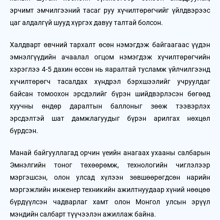
эрчимт эмчилгээний тасаг руу хүчилтөрөгчийг үйлдвэрээс
цаг алдалгүй шууд хүргэх давуу талтай болсон.
Халдварт өвчний тархалт өсөн нэмэгдэж байгаагаас үүдэн
эмнэлгүүдийн ачаалал огцом нэмэгдэж хүчилтөрөгчийн
хэрэглээ 4-5 дахин өссөн нь яаралтай тусламж үйлчилгээнд
хүчилтөрөгч тасалдах хүндрэл бэрхшээлийг учруулдаг
байсан томоохон эрсдэлийг бүрэн шийдвэрлэсэн бөгөөд
хуучны өндөр даралтын баллоныг зөөж тээвэрлэх
эрсдэлтэй шат дамжлагуудыг бүрэн арилгах нөхцөл
бүрдсэн.
Манай байгууллагад орчин үеийн анагаах ухааны салбарын
Эмнэлгийн тоног төхөөрөмж, технологийн чиглэлээр
мэргэшсэн, олон улсад хүлээн зөвшөөрөгдсөн нарийн
мэргэжлийн инженер техникийн ажилтнуудаар хүний нөөцөө
бүрдүүлсэн чадварлаг хамт олон Монгол улсын эрүүл
мэндийн салбарт түүчээлэн ажиллаж байна.