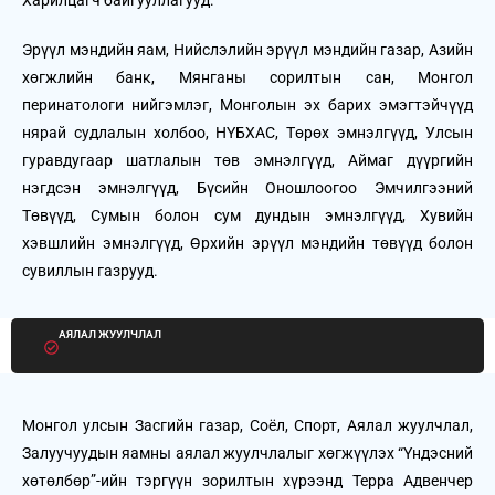
Харилцагч байгууллагууд:
Эрүүл мэндийн яам, Нийслэлийн эрүүл мэндийн газар, Азийн
хөгжлийн банк, Мянганы сорилтын сан, Монгол
перинатологи нийгэмлэг, Монголын эх барих эмэгтэйчүүд
нярай судлалын холбоо, НҮБХАС, Төрөх эмнэлгүүд, Улсын
гуравдугаар шатлалын төв эмнэлгүүд, Аймаг дүүргийн
нэгдсэн эмнэлгүүд, Бүсийн Оношлоогоо Эмчилгээний
Төвүүд, Сумын болон сум дундын эмнэлгүүд, Хувийн
хэвшлийн эмнэлгүүд, Өрхийн эрүүл мэндийн төвүүд болон
сувиллын газрууд.
АЯЛАЛ ЖУУЛЧЛАЛ
Монгол улсын Засгийн газар, Соёл, Спорт, Аялал жуулчлал,
Залуучуудын яамны аялал жуулчлалыг хөгжүүлэх “Үндэсний
хөтөлбөр”-ийн тэргүүн зорилтын хүрээнд Терра Адвенчер