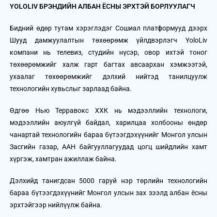
YOLOLIV БРЭНДИЙН АЛБАН ЁСНЫ ЭРХТЭЙ БОРЛУУЛАГЧ
Бидний өдөр тутам хэрэглэдэг Сошиал платформууд дээрх
Шууд дамжуулалтын төхөөрөмж үйлдвэрлэгч YoloLiv
компани нь телевиз, студийн нүсэр, овор ихтэй тоног
төхөөрөмжийг халж гарт багтах авсаархан хэмжээтэй,
ухаалаг төхөөрөмжийг дэлхий нийтэд танилцуулж
технологийн хувьслыг зарлаад байна.
Өдгөө Нью Терравокс ХХК нь мэдээллийн технологи,
мэдээллийн аюулгүй байдал, харилцаа холбооны өндөр
чанартай технологийн бараа бүтээгдэхүүнийг Монгол улсын
Засгийн газар, ААН байгууллагуудад цогц шийдлийн хамт
хүргэж, хамтран ажиллаж байна.
Дэлхийд танигдсан 5000 гаруй нэр төрлийн технологийн
бараа бүтээгдэхүүнийг Монгол улсын зах зээлд албан ёсны
эрхтэйгээр нийлүүлж байна.