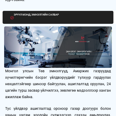
ЭРҮҮЛ МЭНД, ЭМНЭЛГИЙН САЛБАР
Монгол улсын Төв эмнэлгүүд, Амаржих газруудад
хүчилтөрөгчийн бэсрэг үйлдвэрүүдийг түлхүүр гардуулах
нөхцөлтэйгөөр шинээр байгуулан, ашиглалтад оруулан, 24
цагийн турш засвар үйлчилгээ, зөвлөгөө мэдээллээр ханган
ажиллаж байна.
Тус үйлдвэр ашиглалтад орсноор газар доогуурх болон
ханын шугам хоолойн сүлжээгээр сэхээн амьдруулах,