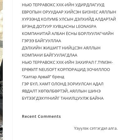
НЬЮ ТЕРРАВОКС ХХК-ИЙН УДИРДЛАГУУД
ЕВРОПЫН ОРУУДААР ХИЙСЭН БИЗНЕС АЯЛЛЫН
ХҮРЭЭНД КОЛУМБ УЛСЫН ДЭЛХИЙД АЛДАРТАЙ
БРЭНД ДОТУУР ХУВЦАСНЫ LEONASPA
КОМПАНИТАЙ АЛБАН ЁСНЫ БОРЛУУЛАГЧИЙН
ГЭРЭЭ БАЙГУУЛЛАА
ДЭЛХИЙН ЖИШИГТ НИЙЦСЭН АЯЛЛЫН
КОМПАНИ БАЙГУУЛАГДЛАА
НЬЮ ТЕРРАВОКС ХХК-ИЙН ЗАХИРАЛ Г.ТҮМЭН-
ЕРӨӨЛТ NEUSOFT КОРПОРАЦИД ЗОЧИЛЛОО
“Халтар Арвай” бренд
ГЭР БҮЛ, ХАМТ ОЛОНД ЗОРИУЛСАН АДАЛ
ЯВДАЛТ ХӨТӨЛБӨРТЭЙ, АЯЛЛЫН ШИНЭ
БҮТЭЭГДЭХҮҮНИЙГ ТАНИЛЦУУЛЖ БАЙНА
Recent Comments
Үзүүлэх сэтгэгдэл алга.