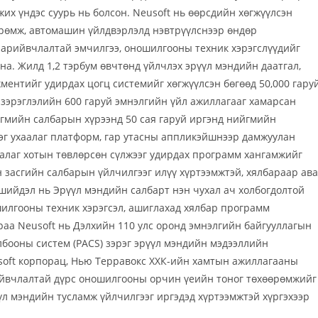
их үндэс суурь нь болсон. Neusoft нь өөрсдийн хөгжүүлсэн
өрөмж, автомашин үйлдвэрлэлд нэвтрүүлснээр өндөр
нарийвчлалтай эмчилгээ, оношилгооны техник хэрэгслүүдийг
на. Жилд 1,2 тэрбум өвчтөнд үйлчлэх эрүүл мэндийн даатгал,
ентийг удирдах цогц системийг хөгжүүлсэн бөгөөд 50,000 гару
А зэрэглэлийн 600 гаруй эмнэлгийн үйл ажиллагааг хамарсан
гмийн салбарын хүрээнд 50 сая гаруй иргэнд нийгмийн
эг ухаалаг платформ, гар утасны аппликэйшнээр дамжуулан
хаалаг хотын төвлөрсөн сүлжээг удирдах программ хангамжийг
н засгийн салбарын үйлчилгээг илүү хүртээмжтэй, хялбараар ава
 шийдэл нь Эрүүл мэндийн салбарт нэн чухал ач холбогдолтой
илгооны техник хэрэгсэл, ашиглахад хялбар программ
раа Neusoft нь Дэлхийн 110 улс оронд эмнэлгийн байгууллагын
лбооны систем (PACS) зэрэг эрүүл мэндийн мэдээллийн
soft корпорац, Нью Терравокс ХХК-ийн хамтын ажиллагааны
ийвчлалтай дүрс оношилгооны орчин үеийн тоног төхөөрөмжийг
л мэндийн тусламж үйлчилгээг иргэдэд хүртээмжтэй хүргэхээр