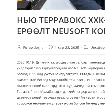
НЬЮ ТЕРРАВОКС ХХК
ЕРӨӨЛТ NEUSOFT К
Purewdorj a
1 сар 22, 2025
Uncateg
2023.10.19. Дэлхийн аж үйлдвэрийн салбарт инновац
үйлдвэрлэлээр тэргүүлэгчдийн нэг Neusoft корпора
бөгөөд 1991 онд үүсгэн байгуулагджээ. Хятадын Шенья
ажилтантай бөгөөд мэдээллийн технологи, инновацын
шинжилгээний 6,000 эрдэмтэн судлаачидтай томоохон
Герман, Япон, Малайз зэрэг дэлхийн өндөр хөгжилтэ
шинжилгээний төвүүдээ нээж, стратегийн хөрөнгө ору
томоохон өөрчлөлтүүд гарах эхлэл болсон бөгөөд үүн