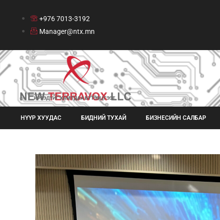
+976 7013-3192
Manager@ntx.mn
ИРЭЭДҮЙГ ХАМТДАА БҮТЭЭЦГЭЭЕ
НҮҮР ХУУДАС
БИДНИЙ ТУХАЙ
БИЗНЕСИЙН САЛБАР