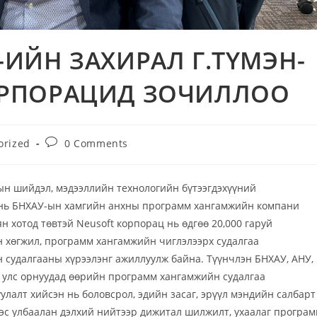
-ИЙН ЗАХИРАЛ Г.ТҮМЭН-
ОРПОРАЦИД ЗОЧИЛЛОО
orized
0 Comments
ын шийдэл, мэдээллийн технологийн бүтээгдэхүүний
ц нь БНХАУ-ын хамгийн анхны программ хангамжийн компани
н хотод төвтэй Neusoft корпорац нь өдгөө 20,000 гаруй
 хөгжил, программ хангамжийн чиглэлээрх судалгаа
 судалгааны хүрээлэнг ажиллуулж байна. Түүнчлэн БНХАУ, АНУ,
й улс орнуудад өөрийн программ хангамжийн судалгаа
улалт хийсэн нь боловсрол, эдийн засаг, эрүүл мэндийн салбарт
ээс улбаалан дэлхий нийтээр дижитал шилжилт, ухаалаг програ