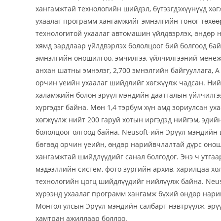
хангамжтай технологийн шийдэл, бүтээгдэхүүнүүд хөгж
ухаалаг программ хангамжийг эмнэлгийн тоног төхө
технологитой ухаалаг автомашин үйлдвэрлэх, өндөр 
хямд зардлаар үйлдвэрлэх бололцоог бий болгоод бай
эмнэлгийн оношилгоо, эмчилгээ, үйлчилгээний менежм
анхан шатны эмнэлэг, 2,700 эмнэлгийн байгууллага, 
орчин үеийн ухаалаг шийдлийг хөгжүүлж чадсан. Ний
халамжийн болон эрүүл мэндийн даатгалын үйлчилгэ
хүргэдэг байна. Мөн 1,4 тэрбум хүн амд зориулсан у
хөгжүүлж нийт 200 гаруй хотын иргэдэд нийгэм, эдий
бололцоог олгоод байна. Neusoft-ийн Эрүүл мэндийн
бөгөөд орчин үеийн, өндөр нарийвчлалтай дүрс онош
хангамжтай шийдлүүдийг санал болгодог. Энэ ч утгаа
мэдээллийн систем, фото зургийн архив, харилцаа хо
технологийн цогц шийдлүүдийг нийлүүлж байна. Neu
хүрээнд ухаалаг программ хангамж бүхий өндөр нар
Монгол улсын Эрүүл мэндийн салбарт нэвтрүүлж, эрүү
хамтран ажиллаар боллоо.