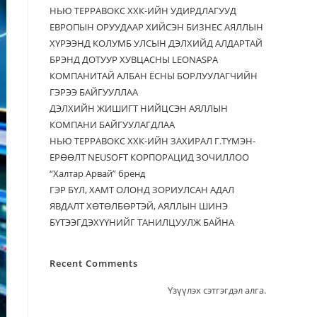
НЬЮ ТЕРРАВОКС ХХК-ИЙН УДИРДЛАГУУД
ЕВРОПЫН ОРУУДААР ХИЙСЭН БИЗНЕС АЯЛЛЫН
ХҮРЭЭНД КОЛУМБ УЛСЫН ДЭЛХИЙД АЛДАРТАЙ
БРЭНД ДОТУУР ХУВЦАСНЫ LEONASPA
КОМПАНИТАЙ АЛБАН ЁСНЫ БОРЛУУЛАГЧИЙН
ГЭРЭЭ БАЙГУУЛЛАА
ДЭЛХИЙН ЖИШИГТ НИЙЦСЭН АЯЛЛЫН
КОМПАНИ БАЙГУУЛАГДЛАА
НЬЮ ТЕРРАВОКС ХХК-ИЙН ЗАХИРАЛ Г.ТҮМЭН-
ЕРӨӨЛТ NEUSOFT КОРПОРАЦИД ЗОЧИЛЛОО
“Халтар Арвай” бренд
ГЭР БҮЛ, ХАМТ ОЛОНД ЗОРИУЛСАН АДАЛ
ЯВДАЛТ ХӨТӨЛБӨРТЭЙ, АЯЛЛЫН ШИНЭ
БҮТЭЭГДЭХҮҮНИЙГ ТАНИЛЦУУЛЖ БАЙНА
Recent Comments
Үзүүлэх сэтгэгдэл алга.