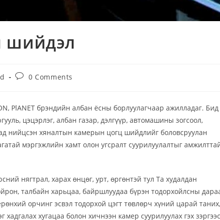
н шийдэл
ed
0 Comments
N, PlANET брэндийн албан ёсны борлуулагчаар ажилладаг. Бид
гууль, цэцэрлэг, албан газар, дэлгүүр, автомашины зогсоол,
гад нийцсэн хяналтын камерын цогц шийдлийг боловсруулан
агатай мэргэжлийн хамт олон угсралт суурилуулалтыг амжилтта
сний нягтрал, харах өнцөг, урт, өргөнтэй тул Та худалдан
ойрон, талбайн харьцаа, байршлуудаа бүрэн тодорхойлсны дараа
 ерөнхий орчинг эсвэл тодорхой цэгт төвлөрч хүний царай таних
г хадгалах хугацаа болон хичнээн камер суурилуулах гэх зэргээ