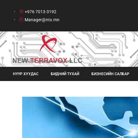
+976 7013-3192
Manager@ntx.mn
ИРЭЭДҮЙГ ХАМТДАА БҮТЭЭЦГЭЭЕ
НҮҮР ХУУДАС
БИДНИЙ ТУХАЙ
БИЗНЕСИЙН САЛБАР