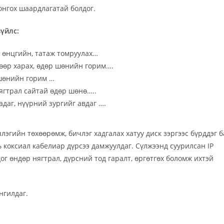
нгох шаардлагатай болдог.
үйлс:
 өнцгийн, татаж томруулах…
гөөр харах, өдөр шөнийн горим….
 шөнийн горим …
нягтрал сайтай өдөр шөнө…..
адаг, нүүрний зургийг авдаг ….
эгийн төхөөрөмж, бичлэг хадгалах хатуу диск зэргээс бүрддэг б
нь коксиал кабелиар дүрсээ дамжуулдаг. Сүлжээнд суурилсан IP
г өндөр нягтрал, дүрсний тод гаралт, өргөтгөх боломж ихтэй
нгилдаг.