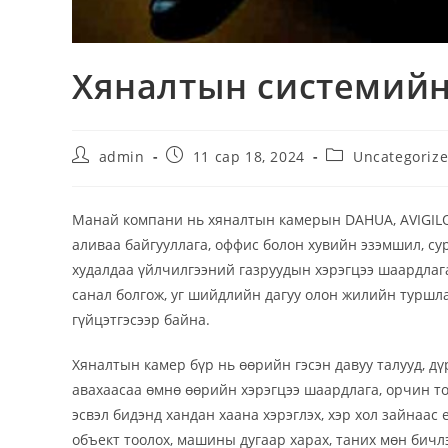
Хяналтын системий
admin
11 сар 18, 2024
Uncategoriz
Манай компани нь хяналтын камерын DAHUA, AVIGILO
аливаа байгууллага, оффис болон хувийн эзэмшил, сур
худалдаа үйлчилгээний газруудын хэрэгцээ шаардла
санал болгож, уг шийдлийн дагуу олон жилийн туршл
гүйцэтгэсээр байна.
Хяналтын камер бүр нь өөрийн гэсэн давуу талууд, дүр
авахаасаа өмнө өөрийн хэрэгцээ шаардлага, орчин т
эсвэл бидэнд хандан хаана хэрэглэх, хэр хол зайнаас
объект тоолох, машины дугаар харах, таних мөн бичлэ