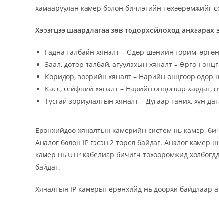
хамааруулан камер болон бичлэгийн төхөөрөмжийг со
Хэрэгцээ шаардлагаа зөв тодорхойлоход анхаарах з
Гадна талбайн хяналт – Өдөр шөнийн горим, өргөн
Заал, дотор талбай, агуулахын хяналт – Өргөн өнц
Коридор, зоорийн хяналт – Нарийн өнцгөөр өдөр
Касс, сейфний хяналт – Нарийн өнцөгөөр хардаг, 
Тусгай зориулалтын хяналт – Дугаар таних, хүн даг
Ерөнхийдөө хяналтын камерийн систем нь камер, бичл
Аналог болон IP гэсэн 2 төрөл байдаг. Аналог камер 
камер нь UTP кабелиар бичигч төхөөрөмжид холбогддо
байдаг.
Хяналтын IP камерыг ерөнхийд нь доорхи байдлаар а